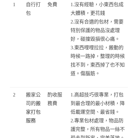
1
自行打
免費
1.沒有經驗，小東西包成
包
大體積，更花錢
2.沒有合適的包材，需要
特別保護的物品沒處理
好，碰撞毀損很心痛。
3.東西哩哩拉拉，搬動的
時候一路掉，整理的時候
找不到，東西掉了也不知
道。傷腦筋。
2
搬家公
酌收服
1.高超技巧很專業，打包
司的
搬
務費
到最合理的最小材積，降
家打包
低載運空間、最省錢。
服務
2.專業包材處理，物品防
護完整，所有物品一絲不
苟去到新家、完美落地。