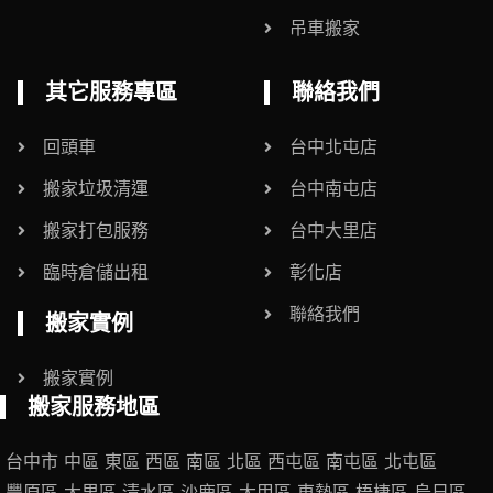
吊車搬家
其它服務專區
聯絡我們
回頭車
台中北屯店
搬家垃圾清運
台中南屯店
搬家打包服務
台中大里店
臨時倉儲出租
彰化店
聯絡我們
搬家實例
搬家實例
搬家服務地區
台中市
中區
東區
西區
南區
北區
西屯區
南屯區
北屯區
豐原區
大里區
清水區
沙鹿區
大甲區
東勢區
梧棲區
烏日區