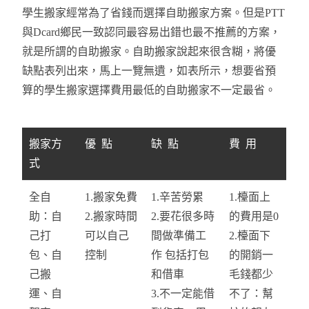
學生搬家經常為了省錢而選擇自助搬家方案。但是PTT
與Dcard鄉民一致認同最容易出錯也最不推薦的方案，
就是所謂的自助搬家。自助搬家說起來很含糊，將優
缺點表列出來，馬上一覽無遺，如表所示，想要省預
算的學生搬家選擇費用最低的自助搬家不一定最省。
搬家方
優 點
缺 點
費 用
式
全自
1.搬家免費
1.辛苦勞累
1.檯面上
助：自
2.搬家時間
2.要花很多時
的費用是0
己打
可以自己
間做準備工
2.檯面下
包、自
控制
作 包括打包
的開銷一
己搬
和借車
毛錢都少
運、自
3.不一定能借
不了：幫