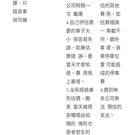
運、只
公司時間一
估的其他
租貨車
次 載運
費 用，如
與司機
4.自己評估需
估算錯誤
要的車子大
一 車載不
小 很容易失
完，額外
誤，如果估
車 資。貨
算錯 誤，要
車停車位
當天才會知
置 可能造
道，費 用馬
成的停車
上暴增。
費
5.沒有經過事
4.遇到無
先估價，搬
良公司無
家 當天被用
法 預估的
各種理由加
支出。
價的 情形也
是會發生的