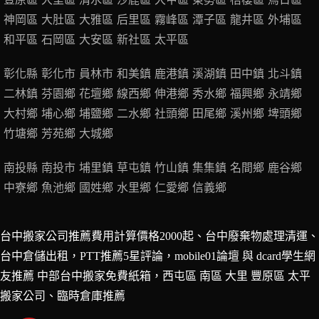
神岡區
大肚區
大雅區
后里區
霧峰區
潭子區
龍井區
外埔區
和平區
石岡區
大安區
新社區
太平區
彰化縣
彰化市
員林市
和美鎮
鹿港鎮
溪湖鎮
田中鎮
北斗鎮
二林鎮
芬園鄉
花壇鄉
線西鄉
伸港鄉
秀水鄉
福興鄉
永靖鄉
大村鄉
埔心鄉
埔鹽鄉
二水鄉
社頭鄉
田尾鄉
溪州鄉
埤頭鄉
竹塘鄉
芳苑鄉
大城鄉
南投縣
南投市
埔里鎮
草屯鎮
竹山鎮
集集鎮
名間鄉
鹿谷鄉
中寮鄉
魚池鄉
國姓鄉
水里鄉
仁愛鄉
信義鄉
台中搬家公司推薦費用計算價格2000起、台中廢棄物處理清運、
台中倉儲出租，PTT推薦5星評論，mobile01論壇 與 dcard學生網
友推薦 中部台中搬家免費紙箱，西屯區 南區 大里 豐原區 太平
搬家公司、
臨時倉庫推薦