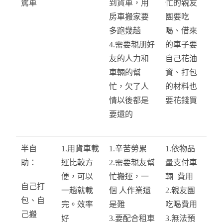
駕車
到貨車，用
忙的親友
房車搬家要
團要吃
多跑幾趟
喝、借來
4.需要親朋好
的車子要
友的人力和
自己花油
車輛的幫
資、打包
忙，欠了人
的材料也
情以後都是
要花錢買
要還的
半自
1.用貨車載
1.辛苦勞累
1.依物品
助：
運比較方
2.需要親友幫
量支付車
便，可以
忙搬運，一
輛 費用
自己打
一趟就載
個 人作業還
2.親友團
包、自
完。效率
是難
吃喝費用
己搬
好
3.要配合租車
3.無法預