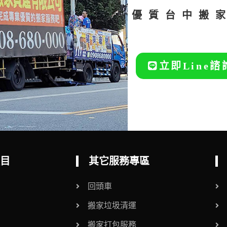
優質台中搬
立即Line諮
目
其它服務專區
回頭車
搬家垃圾清運
搬家打包服務