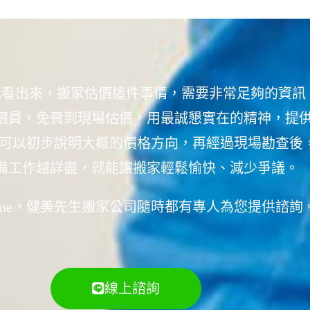
能看出來，搬家估價這件事情，需要非常足夠的資訊
價員，免費到現場估價，用最誠懇實在的精神，提
況，可以初步說明大概的價格方向，再經過現場勘查
備工作越詳盡，就能讓搬家輕鬆愉快、減少爭議。
ine，健美先生搬家公司隨時都有專人為您提供諮詢
線上諮詢