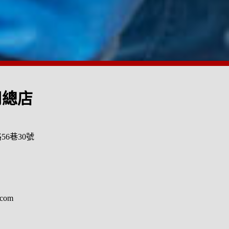
司總店
6巷30號
com