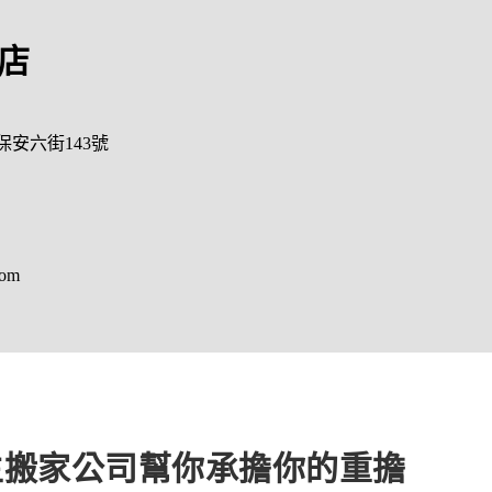
店
保安六街143號
com
生搬家公司幫你承擔你的重擔