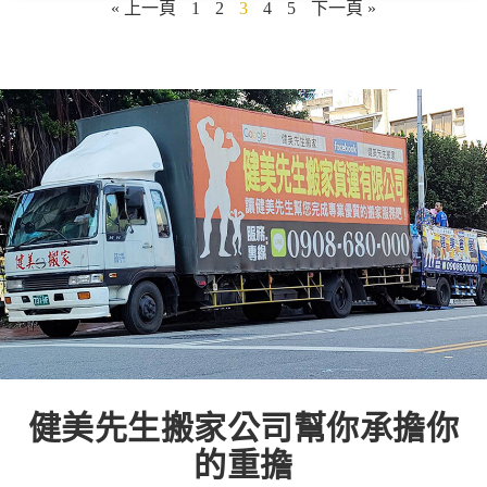
« 上一頁
1
2
3
4
5
下一頁 »
健美先生搬家公司幫你承擔你
的重擔