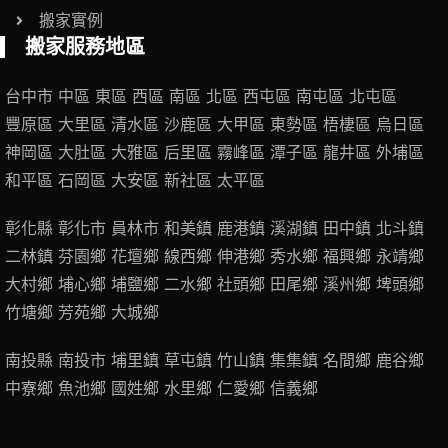
搬家實例
搬家服務地區
台中市
中區
東區
西區
南區
北區
西屯區
南屯區
北屯區
豐原區
大里區
清水區
沙鹿區
大甲區
東勢區
梧棲區
烏日區
神岡區
大肚區
大雅區
后里區
霧峰區
潭子區
龍井區
外埔區
和平區
石岡區
大安區
新社區
太平區
彰化縣
彰化市
員林市
和美鎮
鹿港鎮
溪湖鎮
田中鎮
北斗鎮
二林鎮
芬園鄉
花壇鄉
線西鄉
伸港鄉
秀水鄉
福興鄉
永靖鄉
大村鄉
埔心鄉
埔鹽鄉
二水鄉
社頭鄉
田尾鄉
溪州鄉
埤頭鄉
竹塘鄉
芳苑鄉
大城鄉
南投縣
南投市
埔里鎮
草屯鎮
竹山鎮
集集鎮
名間鄉
鹿谷鄉
中寮鄉
魚池鄉
國姓鄉
水里鄉
仁愛鄉
信義鄉