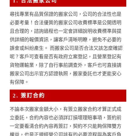
1. 合法搬家公司
尋找專業有品質保證的搬家公司，公司的合法性也是
必要考量！合法優質的搬家公司收費標準是公開透明
且合理的，諮詢過程也一定會詳細說明收費標準與提
供詳細的報價資訊，讓客戶清晰明瞭，避免不必要的
誤會或糾紛產生。 而搬家公司是否合法又該怎麼確認
呢？客戶可查看是否有政府立案登記，且營業登記有
貨物運輸業，除了自行事前調查外，客戶也可直接請
搬家公司出示官方認證執照，搬家委託也才更能安心
有保障。
2. 簽訂合約
不論本次搬家金額大小，有簽立搬家合約才算正式成
立委託，合約內容也必須詳訂損壞理賠事項，簽約前
一定要看清合約內容再簽訂，契約不只能夠保障雙方
權益，也是正規經營公司該有的必要流程與為客戶負