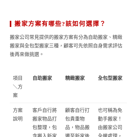
搬家方案有哪些?該如何選擇？
搬家公司常見提供的搬家方案有分為自助搬家、精緻
搬家與全包型搬家三種，顧客可先依照自身需求評估
後再來做挑選。
項目
自助搬家
精緻搬家
全包型搬家
＼方
案
方案
客戶自行將
顧客自行打
也可稱為免
說明
搬家物品打
包貴重物
動手搬家！
包整理，包
品，物品搬
由搬家公司
含搬入新家
遷至新家後
全權處理，