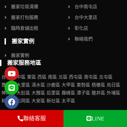
搬家垃圾清運
台中南屯店
搬家打包服務
台中大里店
臨時倉儲出租
彰化店
聯絡我們
搬家實例
搬家實例
搬家服務地區
台中市
中區
東區
西區
南區
北區
西屯區
南屯區
北屯區
豐原區
大里區
清水區
沙鹿區
大甲區
東勢區
梧棲區
烏日區
神岡區
大肚區
大雅區
后里區
霧峰區
潭子區
龍井區
外埔區
和平區
石岡區
大安區
新社區
太平區
彰化縣
彰化市
員林市
和美鎮
鹿港鎮
溪湖鎮
田中鎮
北斗鎮
聯絡客服
LINE
二林鎮
芬園鄉
花壇鄉
線西鄉
伸港鄉
秀水鄉
福興鄉
永靖鄉