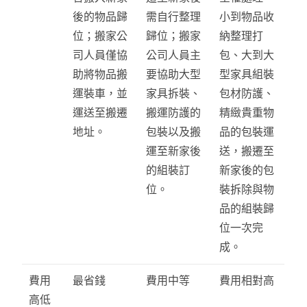
後的物品歸
需自行整理
小到物品收
位；搬家公
歸位；搬家
納整理打
司人員僅協
公司人員主
包、大到大
助將物品搬
要協助大型
型家具組裝
運裝車，並
家具拆裝、
包材防護、
運送至搬遷
搬運防護的
精緻貴重物
地址。
包裝以及搬
品的包裝運
運至新家後
送，搬遷至
的組裝訂
新家後的包
位。
裝拆除與物
品的組裝歸
位一次完
成。
費用
最省錢
費用中等
費用相對高
高低