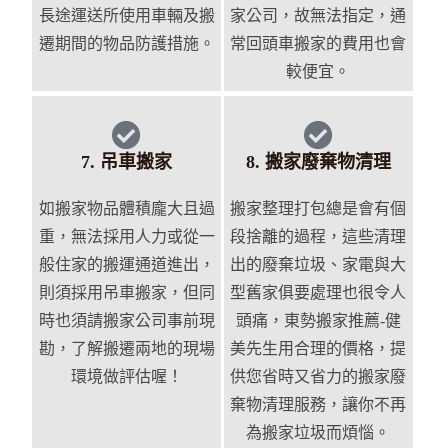
長途運送所使用車輛及搬
家公司，故無法指定，通
遷期間的物品防護措施。
常回頭車搬家的費用也會
較便宜。
7. 吊車搬家
8. 搬家廢棄物清理
如搬家物品體積龐大且過
搬家整理打包總是會有個
重，無法採用人力或從一
段捨離的過程，這些清理
般住家的搬運通道進出，
出的廢棄垃圾、家電與大
則須採用吊車搬家，但同
型舊家俱要處理也很令人
時也須請搬家公司事前現
頭痛，東勢搬家推薦-健
勘，了解搬遷兩地的現場
美先生用合理的價格，提
環境做評估喔！
供您省時又省力的搬家廢
棄物清理服務，讓你不再
為搬家垃圾而煩惱。