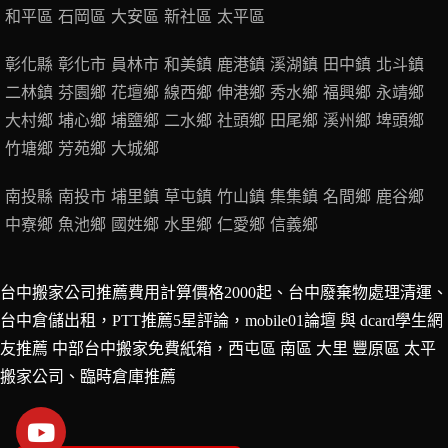
和平區
石岡區
大安區
新社區
太平區
彰化縣
彰化市
員林市
和美鎮
鹿港鎮
溪湖鎮
田中鎮
北斗鎮
二林鎮
芬園鄉
花壇鄉
線西鄉
伸港鄉
秀水鄉
福興鄉
永靖鄉
大村鄉
埔心鄉
埔鹽鄉
二水鄉
社頭鄉
田尾鄉
溪州鄉
埤頭鄉
竹塘鄉
芳苑鄉
大城鄉
南投縣
南投市
埔里鎮
草屯鎮
竹山鎮
集集鎮
名間鄉
鹿谷鄉
中寮鄉
魚池鄉
國姓鄉
水里鄉
仁愛鄉
信義鄉
台中搬家公司推薦費用計算價格2000起、台中廢棄物處理清運、
台中倉儲出租，PTT推薦5星評論，mobile01論壇 與 dcard學生網
友推薦 中部台中搬家免費紙箱，西屯區 南區 大里 豐原區 太平
搬家公司、
臨時倉庫推薦