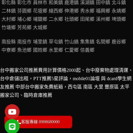
彰化縣
彰化市
員林市
和美鎮
鹿港鎮
溪湖鎮
田中鎮
北斗鎮
二林鎮
芬園鄉
花壇鄉
線西鄉
伸港鄉
秀水鄉
福興鄉
永靖鄉
大村鄉
埔心鄉
埔鹽鄉
二水鄉
社頭鄉
田尾鄉
溪州鄉
埤頭鄉
竹塘鄉
芳苑鄉
大城鄉
南投縣
南投市
埔里鎮
草屯鎮
竹山鎮
集集鎮
名間鄉
鹿谷鄉
中寮鄉
魚池鄉
國姓鄉
水里鄉
仁愛鄉
信義鄉
台中搬家公司推薦費用計算價格2000起、台中廢棄物處理清運、
台中倉儲出租，PTT推薦5星評論，mobile01論壇 與 dcard學生網
友推薦 中部台中搬家免費紙箱，西屯區 南區 大里 豐原區 太平
搬家公司、
臨時倉庫推薦
客服專線 0908680000