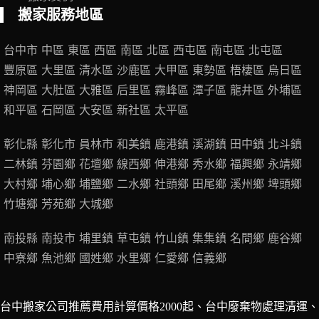
搬家服務地區
台中市
中區
東區
西區
南區
北區
西屯區
南屯區
北屯區
豐原區
大里區
清水區
沙鹿區
大甲區
東勢區
梧棲區
烏日區
神岡區
大肚區
大雅區
后里區
霧峰區
潭子區
龍井區
外埔區
和平區
石岡區
大安區
新社區
太平區
彰化縣
彰化市
員林市
和美鎮
鹿港鎮
溪湖鎮
田中鎮
北斗鎮
二林鎮
芬園鄉
花壇鄉
線西鄉
伸港鄉
秀水鄉
福興鄉
永靖鄉
大村鄉
埔心鄉
埔鹽鄉
二水鄉
社頭鄉
田尾鄉
溪州鄉
埤頭鄉
竹塘鄉
芳苑鄉
大城鄉
南投縣
南投市
埔里鎮
草屯鎮
竹山鎮
集集鎮
名間鄉
鹿谷鄉
中寮鄉
魚池鄉
國姓鄉
水里鄉
仁愛鄉
信義鄉
台中搬家公司推薦費用計算價格2000起、台中廢棄物處理清運、